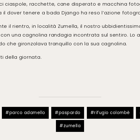
ci ciaspole, racchette, cane disperato e macchina fotogr
a il dover tenere a bada Django ha reso l’azione fotogr
il rientro, in località Zumella, il nostro ubbidientiss
on una cagnolina randagia incontrata sul sentiro. Lo 
do che gironzolava tranquillo con la sua cagnolina.
i della giornata.
parco adamello
paspardo
rifugio colombè
zumella