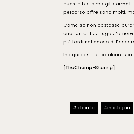
questa bellisima gita armati 
percorso offre sono molti, m
Come se non bastasse durante 
una romantica fuga d’amore c
più tardi nel paese di Paspar
In ogni caso ecco alcuni scatt
[TheChamp-Sharing]
lobardia
montagna