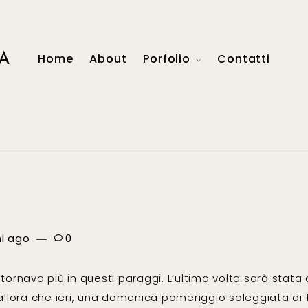
A
Home
About
Porfolio
Contatti
ni ago
0
ornavo più in questi paraggi. L’ultima volta sarà stata
llora che ieri, una domenica pomeriggio soleggiata di 