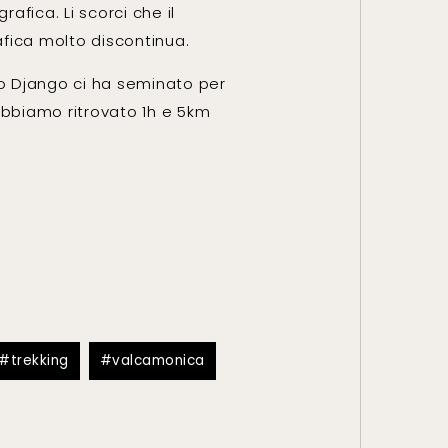
afica. Li scorci che il
afica molto discontinua.
imo Django ci ha seminato per
abbiamo ritrovato 1h e 5km
trekking
valcamonica